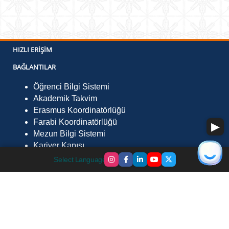
HIZLI ERIŞIM
BAĞLANTILAR
Öğrenci Bilgi Sistemi
Akademik Takvim
Erasmus Koordinatörlüğü
Farabi Koordinatörlüğü
Mezun Bilgi Sistemi
Kariyer Kapısı
İLETIŞIM
Select Language
▼
Fevzi Çakmak Mah. Çevre Yolu Sk. No:29 Göle /
Ardahan 75700
Telefon :
0478 211 7568
Faks :
0478 211 75 52