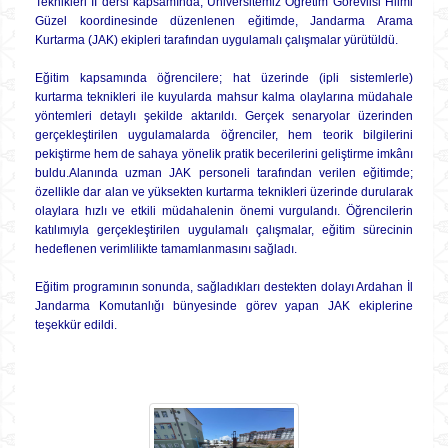
Teknikleri II dersi kapsamında, Üniversitemiz Öğretim Görevlisi Hilmi
Güzel koordinesinde düzenlenen eğitimde, Jandarma Arama
Kurtarma (JAK) ekipleri tarafından uygulamalı çalışmalar yürütüldü.
Eğitim kapsamında öğrencilere; hat üzerinde (ipli sistemlerle)
kurtarma teknikleri ile kuyularda mahsur kalma olaylarına müdahale
yöntemleri detaylı şekilde aktarıldı. Gerçek senaryolar üzerinden
gerçekleştirilen uygulamalarda öğrenciler, hem teorik bilgilerini
pekiştirme hem de sahaya yönelik pratik becerilerini geliştirme imkânı
buldu.Alanında uzman JAK personeli tarafından verilen eğitimde;
özellikle dar alan ve yüksekten kurtarma teknikleri üzerinde durularak
olaylara hızlı ve etkili müdahalenin önemi vurgulandı. Öğrencilerin
katılımıyla gerçekleştirilen uygulamalı çalışmalar, eğitim sürecinin
hedeflenen verimlilikte tamamlanmasını sağladı.
Eğitim programının sonunda, sağladıkları destekten dolayı Ardahan İl
Jandarma Komutanlığı bünyesinde görev yapan JAK ekiplerine
teşekkür edildi.