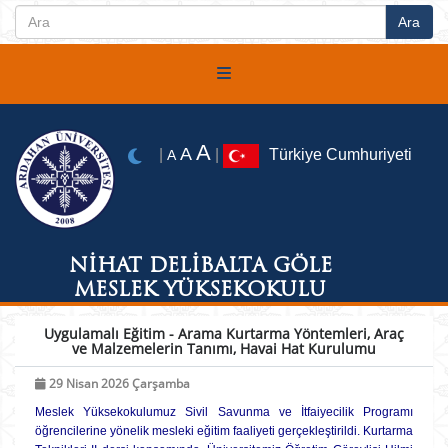
A
A
|
|
Türkiye Cumhuriyeti
A
NİHAT DELİBALTA GÖLE
MESLEK YÜKSEKOKULU
Uygulamalı Eğitim - Arama Kurtarma Yöntemleri, Araç
ve Malzemelerin Tanımı, Havai Hat Kurulumu
29 Nisan 2026 Çarşamba
Meslek Yüksekokulumuz Sivil Savunma ve İtfaiyecilik Programı
öğrencilerine yönelik mesleki eğitim faaliyeti gerçekleştirildi. Kurtarma