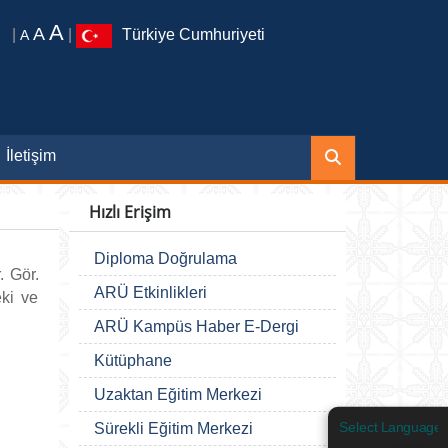
A
A
|
|
Türkiye Cumhuriyeti
A
İletişim
Hızlı Erişim
Diploma Doğrulama
. Gör.
ARÜ Etkinlikleri
eki ve
ARÜ Kampüs Haber E-Dergi
Kütüphane
Uzaktan Eğitim Merkezi
Sürekli Eğitim Merkezi
Select Language