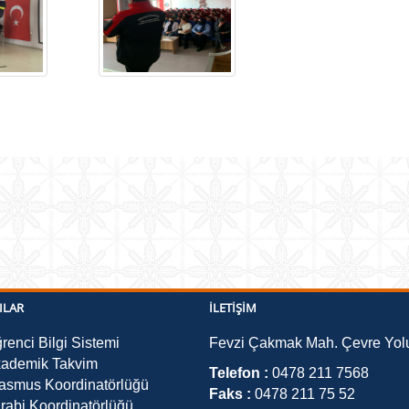
ILAR
İLETIŞIM
renci Bilgi Sistemi
Fevzi Çakmak Mah. Çevre Yolu
ademik Takvim
Telefon :
0478 211 7568
asmus Koordinatörlüğü
Faks :
0478 211 75 52
rabi Koordinatörlüğü