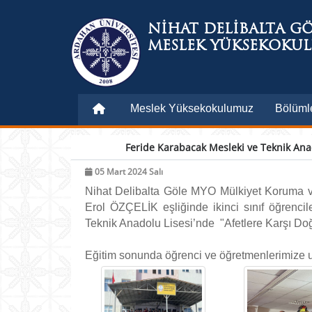
NİHAT DELİBALTA G
MESLEK YÜKSEKOKU
Meslek Yüksekokulumuz
Bölüml
Feride Karabacak Mesleki ve Teknik Anad
05 Mart 2024 Salı
Nihat Delibalta Göle MYO Mülkiyet Koruma ve
Erol ÖZÇELİK eşliğinde ikinci sınıf öğrencil
Teknik Anadolu Lisesi’nde "Afetlere Karşı Doğr
Eğitim sonunda öğrenci ve öğretmenlerimize u