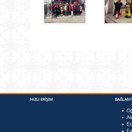
HIZLI ERIŞIM
BAĞLANT
Öğ
Ak
Er
Fa