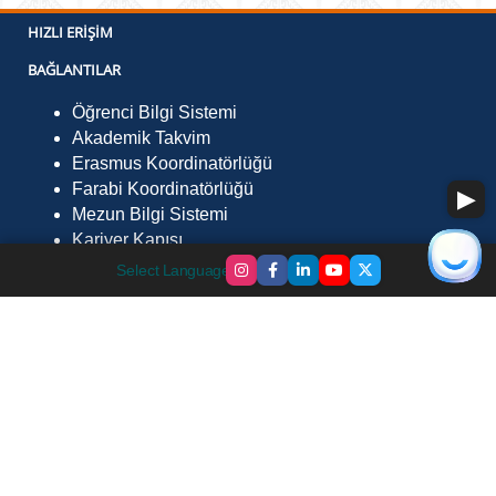
HIZLI ERIŞIM
BAĞLANTILAR
Öğrenci Bilgi Sistemi
Akademik Takvim
Erasmus Koordinatörlüğü
Farabi Koordinatörlüğü
Mezun Bilgi Sistemi
Kariyer Kapısı
İLETIŞIM
Select Language
▼
Fevzi Çakmak Mah. Çevre Yolu Sk. No:29 Göle /
Ardahan 75700
Telefon :
0478 211 7568
Faks :
0478 211 75 52
E-Posta :
gmyo@ardahan.edu.tr
©
2026
Bilgi İşlem Daire Başkanlığı