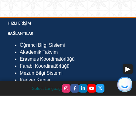
HIZLI ERIŞIM
BAĞLANTILAR
Öğrenci Bilgi Sistemi
Akademik Takvim
Erasmus Koordinatörlüğü
Farabi Koordinatörlüğü
Mezun Bilgi Sistemi
Kariyer Kapısı
İLETIŞIM
Select Language
▼
Fevzi Çakmak Mah. Çevre Yolu Sk. No:29 Göle /
Ardahan 75700
Telefon :
0478 211 7568
Faks :
0478 211 75 52
E-Posta :
gmyo@ardahan.edu.tr