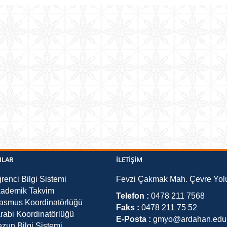
ILAR
İLETIŞIM
renci Bilgi Sistemi
Fevzi Çakmak Mah. Çevre Yolu
ademik Takvim
Telefon :
0478 211 7568
asmus Koordinatörlüğü
Faks :
0478 211 75 52
rabi Koordinatörlüğü
E-Posta :
gmyo@ardahan.edu.
zun Bilgi Sistemi