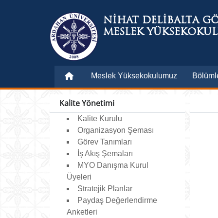
NİHAT DELİBALTA G
MESLEK YÜKSEKOKU
Meslek Yüksekokulumuz
Bölüml
Kalite Yönetimi
Kalite Kurulu
Organizasyon Şeması
Görev Tanımları
İş Akış Şemaları
MYO Danışma Kurul
Üyeleri
Stratejik Planlar
Paydaş Değerlendirme
Anketleri