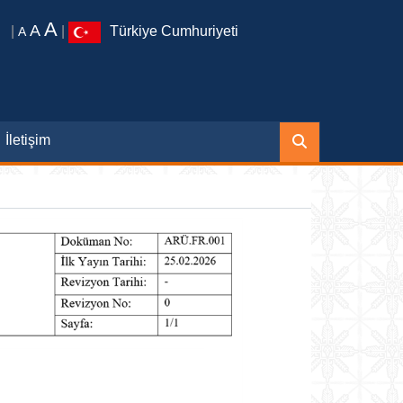
A
A
|
|
Türkiye Cumhuriyeti
A
İletişim
ı