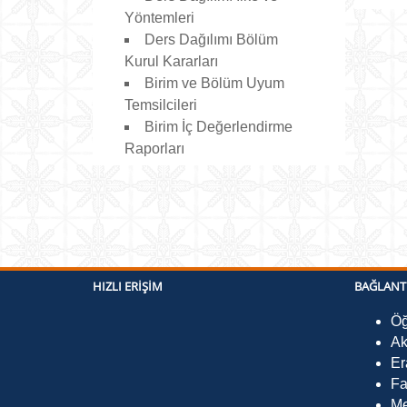
Yöntemleri
Ders Dağılımı Bölüm
Kurul Kararları
Birim ve Bölüm Uyum
Temsilcileri
Birim İç Değerlendirme
Raporları
HIZLI ERIŞIM
BAĞLANT
Öğ
Ak
Er
Fa
Me