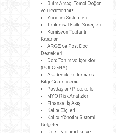
Birim Amaç, Temel Değer
ve Hedeflerimiz
Yönetim Sistemleri
Toplumsal Katkı Süreçleri
Komisyon Toplantı
Kararları
ARGE ve Post Doc
Destekleri
Ders Tanım ve İçerikleri
(BOLOGNA)
Akademik Performans
Bilgi Görüntüleme
Paydaşlar / Protokoller
MYO Risk Analizler
Finansal İş Akış
Kalite Elçileri
Kalite Yönetim Sistemi
Belgeleri
Ders Dağılımı İlke ve