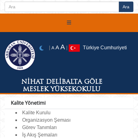
A
A
|
|
Türkiye Cumhuriyeti
A
NİHAT DELİBALTA GÖLE
MESLEK YÜKSEKOKULU
Kalite Yönetimi
Kalite Kurulu
Organizasyon Şeması
Görev Tanımları
İş Akış Şemaları