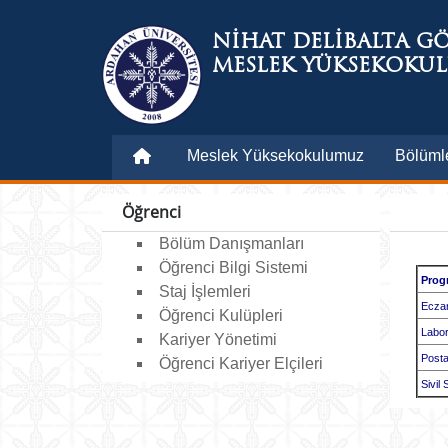
NİHAT DELİBALTA G
MESLEK YÜKSEKOKU
Meslek Yüksekokulumuz
Bölüml
Öğrenci
Bölüm Danışmanları
Öğrenci Bilgi Sistemi
Prog
Staj İşlemleri
Eczan
Öğrenci Kulüpleri
Labora
Kariyer Yönetimi
Posta
Öğrenci Kariyer Elçileri
Sivil 