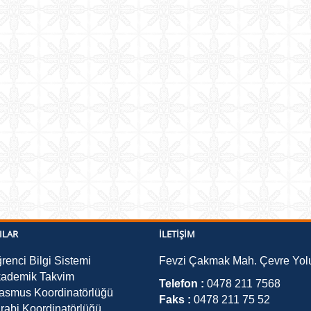
ILAR
İLETIŞIM
renci Bilgi Sistemi
Fevzi Çakmak Mah. Çevre Yolu
ademik Takvim
Telefon :
0478 211 7568
asmus Koordinatörlüğü
Faks :
0478 211 75 52
rabi Koordinatörlüğü