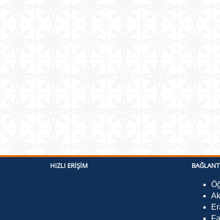
HIZLI ERIŞIM
BAĞLANT
Öğ
Ak
Er
Fa