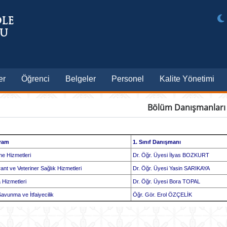
ÖLE
LU
er
Öğrenci
Belgeler
Personel
Kalite Yönetimi
Bölüm Danışmanları
ram
1. Sınıf Danışmanı
e Hizmetleri
Dr. Öğr. Üyesi İlyas BOZKURT
nt ve Veteriner Sağlık Hizmetleri
Dr. Öğr. Üyesi Yasin SARIKAYA
 Hizmetleri
Dr. Öğr. Üyesi Bora TOPAL
Savunma ve İtfaiyecilik
Öğr. Gör. Erol ÖZÇELİK