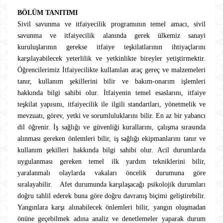
BÖLÜM TANITIMI
Sivil savunma ve itfaiyecilik programının temel amacı, sivil
savunma ve itfaiyecilik alanında gerek ülkemiz sanayi
kuruluşlarının gerekse itfaiye teşkilatlarının ihtiyaçlarını
karşılayabilecek yeterlilik ve yetkinlikte bireyler yetiştirmektir.
Öğrencilerimiz İtfaiyecilikte kullanılan araç gereç ve malzemeleri
tanır, kullanım şekillerini bilir ve bakım-onarım işlemleri
hakkında bilgi sahibi olur. İtfaiyenin temel esaslarını, itfaiye
teşkilat yapısını, itfaiyecilik ile ilgili standartları, yönetmelik ve
mevzuatı, görev, yetki ve sorumluluklarını bilir. En az bir yabancı
dil öğrenir. İş sağlığı ve güvenliği kurallarını, çalışma sırasında
alınması gereken önlemleri bilir, iş sağlığı ekipmanlarını tanır ve
kullanım şekilleri hakkında bilgi sahibi olur. Acil durumlarda
uygulanması gereken temel ilk yardım tekniklerini bilir,
yaralanmalı olaylarda vakaları öncelik durumuna göre
sıralayabilir. Afet durumunda karşılaşacağı psikolojik durumları
doğru tahlil ederek buna göre doğru davranış biçimi geliştirebilir.
Yangınlara karşı alınabilecek önlemleri bilir, yangın oluşmadan
önüne geçebilmek adına analiz ve denetlemeler yaparak durum