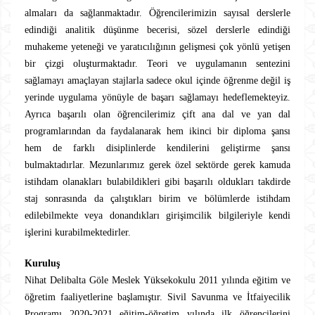
almaları da sağlanmaktadır. Öğrencilerimizin sayısal derslerle
edindiği analitik düşünme becerisi, sözel derslerle edindiği
muhakeme yeteneği ve yaratıcılığının gelişmesi çok yönlü yetişen
bir çizgi oluşturmaktadır. Teori ve uygulamanın sentezini
sağlamayı amaçlayan stajlarla sadece okul içinde öğrenme değil iş
yerinde uygulama yönüyle de başarı sağlamayı hedeflemekteyiz.
Ayrıca başarılı olan öğrencilerimiz çift ana dal ve yan dal
programlarından da faydalanarak hem ikinci bir diploma şansı
hem de farklı disiplinlerde kendilerini geliştirme şansı
bulmaktadırlar. Mezunlarımız gerek özel sektörde gerek kamuda
istihdam olanakları bulabildikleri gibi başarılı oldukları takdirde
staj sonrasında da çalıştıkları birim ve bölümlerde istihdam
edilebilmekte veya donandıkları girişimcilik bilgileriyle kendi
işlerini kurabilmektedirler.
Kuruluş
Nihat Delibalta Göle Meslek Yüksekokulu 2011 yılında eğitim ve
öğretim faaliyetlerine başlamıştır. Sivil Savunma ve İtfaiyecilik
Programı 2020-2021 eğitim-öğretim yılında ilk öğrencilerini