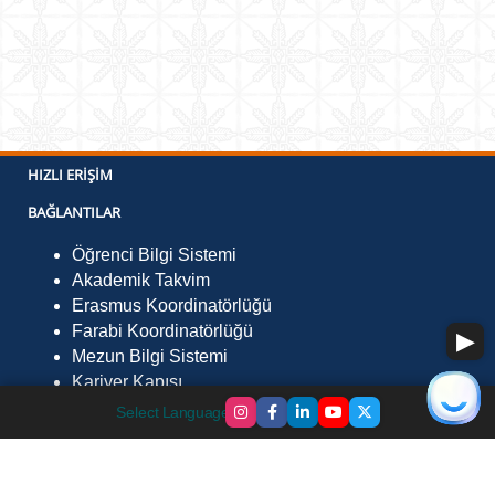
HIZLI ERIŞIM
BAĞLANTILAR
Öğrenci Bilgi Sistemi
Akademik Takvim
Erasmus Koordinatörlüğü
Farabi Koordinatörlüğü
Mezun Bilgi Sistemi
Kariyer Kapısı
İLETIŞIM
Select Language
▼
Fevzi Çakmak Mah. Çevre Yolu Sk. No:29 Göle /
Ardahan 75700