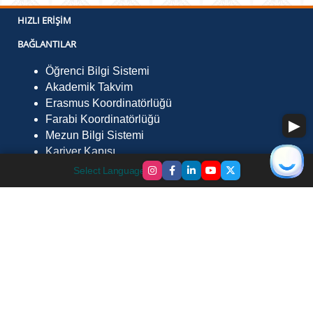
HIZLI ERIŞIM
BAĞLANTILAR
Öğrenci Bilgi Sistemi
Akademik Takvim
Erasmus Koordinatörlüğü
Farabi Koordinatörlüğü
Mezun Bilgi Sistemi
Kariyer Kapısı
İLETIŞIM
Select Language
▼
Fevzi Çakmak Mah. Çevre Yolu Sk. No:29 Göle /
Ardahan 75700
Telefon :
0478 211 7568
Faks :
0478 211 75 52
E-Posta :
gmyo@ardahan.edu.tr
©
2026
Bilgi İşlem Daire Başkanlığı