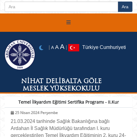
A
A
|
|
Türkiye Cumhuriyeti
A
NİHAT DELİBALTA GÖLE
MESLEK YÜKSEKOKULU
Temel İlkyardım Eğitimi Sertifika Programı - II.Kur
25 Nisan 2024 Perşembe
21.03.2024 tarihinde Sağlık Bakanlığına bağlı
Ardahan İl Sağlık Müdürlüğü tarafından I. kuru
gerçekleştirilen Temel İlkyardım Eğitiminin 2. kuru 24-