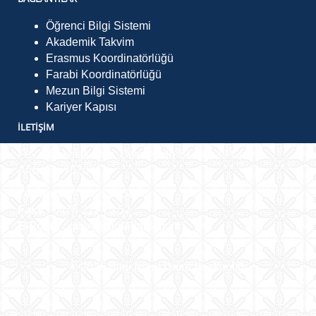
Öğrenci Bilgi Sistemi
Akademik Takvim
Erasmus Koordinatörlüğü
Farabi Koordinatörlüğü
Mezun Bilgi Sistemi
Kariyer Kapısı
İLETIŞIM
Fevzi Çakmak Mah. Çevre Yolu Sk. No:29 Göle /
Ardahan 75700
Telefon :
0478 211 7568
Faks :
0478 211 75 52
E-Posta :
gmyo@ardahan.edu.tr
©
2026
Bilgi İşlem Daire Başkanlığı