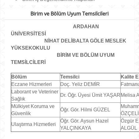
Birim ve Bölüm Uyum Temsilcileri
ARDAHAN
ÜNİVERSİTESİ
NİHAT DELİBALTA GÖLE MESLEK
YÜKSEKOKULU
BİRİM VE BÖLÜM UYUM
TEMSİLCİLERİ
Bölüm
Temsilci
Kalite E
Eczane Hizmerleri
Doç. Yeliz DEMİR
Fatman
Laborant ve Veteriner
Dr. Öğr. Üyesi Ümit YAŞAR
Melisa 
Sağlık
Mülkiyet Koruma ve
Muhamm
Öğr. Gör. Hilmi GÜZEL
Güvenlik
ÖZÇEL
Öğr. Gör. Aysun Hazel
Özgür E
Ulaştırma Hizmetleri
YALÇINKAYA
ALGÜL