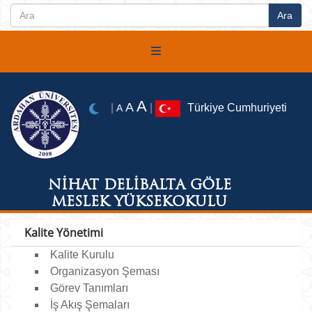
A
A
|
|
Türkiye Cumhuriyeti
A
NİHAT DELİBALTA GÖLE
MESLEK YÜKSEKOKULU
Kalite Yönetimi
Kalite Kurulu
Organizasyon Şeması
Görev Tanımları
İş Akış Şemaları