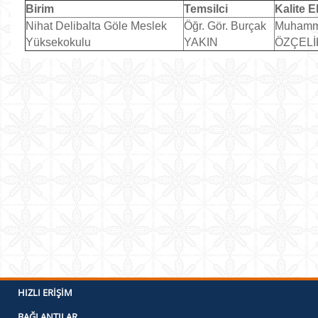
Birim
Temsilci
Kalite El
Nihat Delibalta Göle Meslek
Öğr. Gör. Burçak
Muhamm
Yüksekokulu
YAKIN
ÖZÇELİ
HIZLI ERIŞIM
BAĞLANTILAR