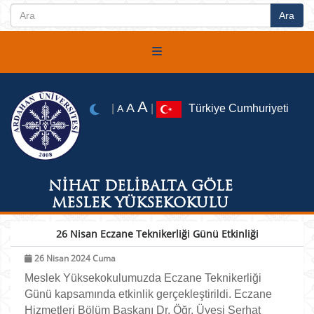
A
A
|
|
Türkiye Cumhuriyeti
A
NİHAT DELİBALTA GÖLE
MESLEK YÜKSEKOKULU
26 Nisan Eczane Teknikerliği Günü Etkinliği
26 Nisan 2024 Cuma
Meslek Yüksekokulumuzda Eczane Teknikerliği
Günü kapsamında etkinlik gerçekleştirildi. Eczane
Hizmetleri Bölüm Başkanı Dr. Öğr. Üyesi Serhat