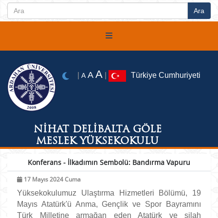
A
A
|
|
Türkiye Cumhuriyeti
A
NİHAT DELİBALTA GÖLE
MESLEK YÜKSEKOKULU
Konferans - İlkadımın Sembolü: Bandırma Vapuru
17 Mayıs 2024 Cuma
Yüksekokulumuz Ulaştırma Hizmetleri Bölümü, 19
Mayıs Atatürk'ü Anma, Gençlik ve Spor Bayramını
Türk Milletine armağan eden Atatürk ve silah