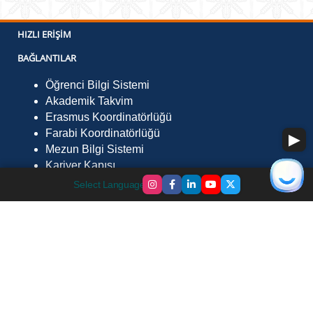
HIZLI ERIŞIM
BAĞLANTILAR
Öğrenci Bilgi Sistemi
Akademik Takvim
Erasmus Koordinatörlüğü
Farabi Koordinatörlüğü
Mezun Bilgi Sistemi
Kariyer Kapısı
İLETIŞIM
Select Language
▼
Fevzi Çakmak Mah. Çevre Yolu Sk. No:29 Göle /
Ardahan 75700
Telefon :
0478 211 7568
Faks :
0478 211 75 52
E-Posta :
gmyo@ardahan.edu.tr