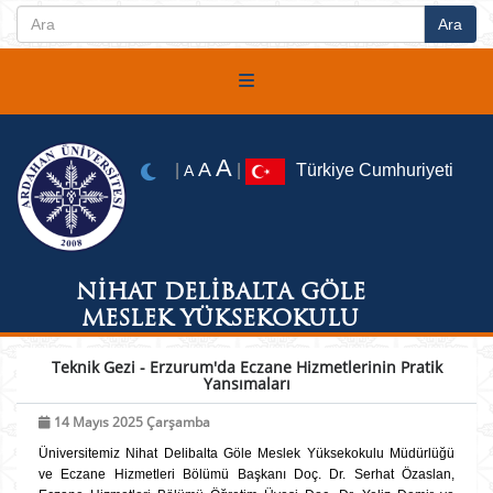
A
A
|
|
Türkiye Cumhuriyeti
A
NİHAT DELİBALTA GÖLE
MESLEK YÜKSEKOKULU
Teknik Gezi - Erzurum'da Eczane Hizmetlerinin Pratik
Yansımaları
14 Mayıs 2025 Çarşamba
Üniversitemiz Nihat Delibalta Göle Meslek Yüksekokulu Müdürlüğü
ve Eczane Hizmetleri Bölümü Başkanı Doç. Dr. Serhat Özaslan,