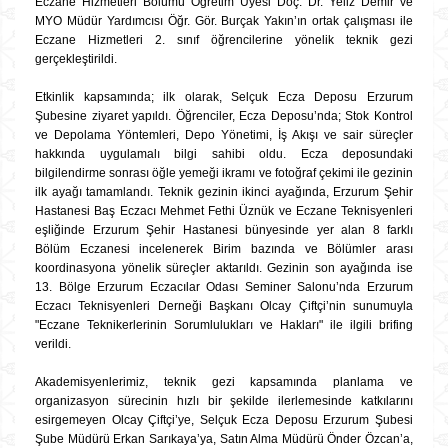
Eczane Hizmetleri Bölümü Öğretim Üyesi Doç. Dr. Yeliz Demir ve
MYO Müdür Yardımcısı Öğr. Gör. Burçak Yakın’ın ortak çalışması ile
Eczane Hizmetleri 2. sınıf öğrencilerine yönelik teknik gezi
gerçekleştirildi.
Etkinlik kapsamında; ilk olarak, Selçuk Ecza Deposu Erzurum
Şubesine ziyaret yapıldı. Öğrenciler, Ecza Deposu’nda; Stok Kontrol
ve Depolama Yöntemleri, Depo Yönetimi, İş Akışı ve sair süreçler
hakkında uygulamalı bilgi sahibi oldu. Ecza deposundaki
bilgilendirme sonrası öğle yemeği ikramı ve fotoğraf çekimi ile gezinin
ilk ayağı tamamlandı. Teknik gezinin ikinci ayağında, Erzurum Şehir
Hastanesi Baş Eczacı Mehmet Fethi Üznük ve Eczane Teknisyenleri
eşliğinde Erzurum Şehir Hastanesi bünyesinde yer alan 8 farklı
Bölüm Eczanesi incelenerek Birim bazında ve Bölümler arası
koordinasyona yönelik süreçler aktarıldı. Gezinin son ayağında ise
13. Bölge Erzurum Eczacılar Odası Seminer Salonu’nda Erzurum
Eczacı Teknisyenleri Derneği Başkanı Olcay Çiftçi’nin sunumuyla
"Eczane Teknikerlerinin Sorumlulukları ve Hakları" ile ilgili brifing
verildi.
Akademisyenlerimiz, teknik gezi kapsamında planlama ve
organizasyon sürecinin hızlı bir şekilde ilerlemesinde katkılarını
esirgemeyen Olcay Çiftçi’ye, Selçuk Ecza Deposu Erzurum Şubesi
Şube Müdürü Erkan Sarıkaya’ya, Satın Alma Müdürü Önder Özcan’a,