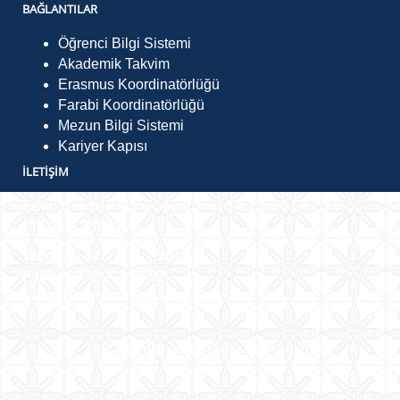
BAĞLANTILAR
Öğrenci Bilgi Sistemi
Akademik Takvim
Erasmus Koordinatörlüğü
Farabi Koordinatörlüğü
Mezun Bilgi Sistemi
Kariyer Kapısı
İLETIŞIM
Fevzi Çakmak Mah. Çevre Yolu Sk. No:29 Göle /
Ardahan 75700
Telefon :
0478 211 7568
Faks :
0478 211 75 52
E-Posta :
gmyo@ardahan.edu.tr
©
2026
Bilgi İşlem Daire Başkanlığı