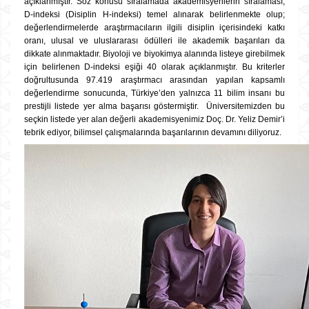
açıklanmıştır. Söz konusu sıralamada akademisyenlerin sıralaması,
D-indeksi (Disiplin H-indeksi) temel alınarak belirlenmekte olup;
değerlendirmelerde araştırmacıların ilgili disiplin içerisindeki katkı
oranı, ulusal ve uluslararası ödülleri ile akademik başarıları da
dikkate alınmaktadır. Biyoloji ve biyokimya alanında listeye girebilmek
için belirlenen D-indeksi eşiği 40 olarak açıklanmıştır. Bu kriterler
doğrultusunda 97.419 araştırmacı arasından yapılan kapsamlı
değerlendirme sonucunda, Türkiye’den yalnızca 11 bilim insanı bu
prestijli listede yer alma başarısı göstermiştir. Üniversitemizden bu
seçkin listede yer alan değerli akademisyenimiz Doç. Dr. Yeliz Demir’i
tebrik ediyor, bilimsel çalışmalarında başarılarının devamını diliyoruz.