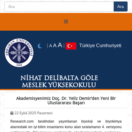
A
A
|
|
Türkiye Cumhuriyeti
A
NİHAT DELİBALTA GÖLE
MESLEK YÜKSEKOKULU
Akademisyenimiz Doç. Dr. Yeliz Demir’den Yeni Bir
Uluslararası Başarı
22 Eylül 2025 Pazartesi
Research.com tarafından yayımlanan biyoloji ve biyokimya
alanındaki en iyi bilim insanlarını konu alan sıralamanın 4. versiyonu