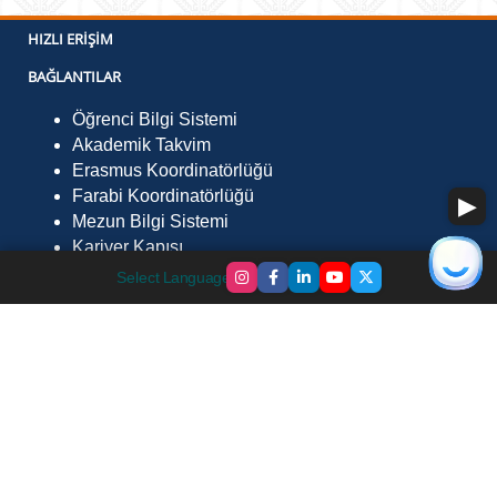
HIZLI ERIŞIM
BAĞLANTILAR
Öğrenci Bilgi Sistemi
Akademik Takvim
Erasmus Koordinatörlüğü
Farabi Koordinatörlüğü
Mezun Bilgi Sistemi
Kariyer Kapısı
İLETIŞIM
Select Language
▼
Fevzi Çakmak Mah. Çevre Yolu Sk. No:29 Göle /
Ardahan 75700
Telefon :
0478 211 7568
Faks :
0478 211 75 52
E-Posta :
gmyo@ardahan.edu.tr