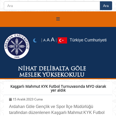
A
A
|
|
Türkiye Cumhuriyeti
A
NİHAT DELİBALTA GÖLE
MESLEK YÜKSEKOKULU
Kaşgarlı Mahmut KYK Futbol Turnuvasında MYO olarak
yer aldık
15 Aralık 2023 Cuma
Ardahan Göle Gençlik ve Spor İlçe Müdürlüğü
tarafından düzenlenen Kaşgarlı Mahmut KYK Futbol