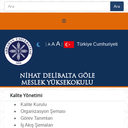
A
A
|
|
Türkiye Cumhuriyeti
A
NİHAT DELİBALTA GÖLE
MESLEK YÜKSEKOKULU
Kalite Yönetimi
Kalite Kurulu
Organizasyon Şeması
Görev Tanımları
İş Akış Şemaları