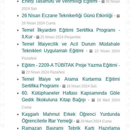
Enerji Tasarrufu ve Verimliliği Eğitimi
-
30 Nisan
2024 Salı
26 Nisan Eczane Teknikerliği Günü Etkinliği
-
26 Nisan 2024 Cuma
Temel İlkyardım Eğitimi Sertifika Programı -
II.Kur
-
25 Nisan 2024 Perşembe
Temel İtfaiyecilik ve Acil Durum Müdahale
Teknikleri Uygulamalı Eğitimi
-
22 Nisan 2024
Pazartesi
Eğitim - 2209-A TÜBİTAK Proje Yazma Eğitimi
-
22 Nisan 2024 Pazartesi
Temel İtfaiye ve Arama Kurtarma Eğitimi
Sertifika Programı
-
16 Nisan 2024 Salı
60. Kütüphaneler Haftası Kapsamında Göle
Gedik İlkokuluna Kitap Bağışı
-
29 Mart 2024
Cuma
Kaşgarlı Mahmut Erkek Öğrenci Yurdunda
Öğrencilerle İftar Yemeği
-
29 Mart 2024 Cuma
Ramazan Bayramı Tebrik Kartı Hazırlama