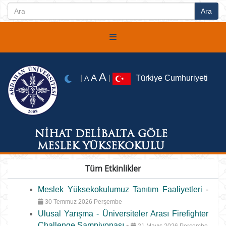
A
A
|
|
Türkiye Cumhuriyeti
A
NİHAT DELİBALTA GÖLE
MESLEK YÜKSEKOKULU
Tüm Etkinlikler
Meslek Yüksekokulumuz Tanıtım Faaliyetleri
-
30 Temmuz 2026 Perşembe
Ulusal Yarışma - Üniversiteler Arası Firefighter
Challenge Şampiyonası
-