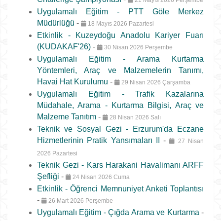
21 Mayıs 2026 Perşembe
Uygulamalı Eğitim - PTT Göle Merkez
Müdürlüğü
-
18 Mayıs 2026 Pazartesi
Etkinlik - Kuzeydoğu Anadolu Kariyer Fuarı
(KUDAKAF'26)
-
30 Nisan 2026 Perşembe
Uygulamalı Eğitim - Arama Kurtarma
Yöntemleri, Araç ve Malzemelerin Tanımı,
Havai Hat Kurulumu
-
29 Nisan 2026 Çarşamba
Uygulamalı Eğitim - Trafik Kazalarına
Müdahale, Arama - Kurtarma Bilgisi, Araç ve
Malzeme Tanıtım
-
28 Nisan 2026 Salı
Teknik ve Sosyal Gezi - Erzurum'da Eczane
Hizmetlerinin Pratik Yansımaları II
-
27 Nisan
2026 Pazartesi
Teknik Gezi - Kars Harakani Havalimanı ARFF
Şefliği
-
24 Nisan 2026 Cuma
Etkinlik - Öğrenci Memnuniyet Anketi Toplantısı
-
26 Mart 2026 Perşembe
Uygulamalı Eğitim - Çığda Arama ve Kurtarma
-