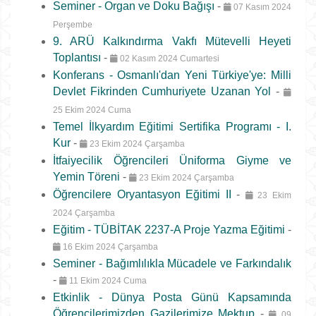
Seminer - Organ ve Doku Bağışı
-
07 Kasım 2024
Perşembe
9. ARÜ Kalkındırma Vakfı Mütevelli Heyeti
Toplantısı
-
02 Kasım 2024 Cumartesi
Konferans - Osmanlı'dan Yeni Türkiye'ye: Milli
Devlet Fikrinden Cumhuriyete Uzanan Yol
-
25 Ekim 2024 Cuma
Temel İlkyardım Eğitimi Sertifika Programı - I.
Kur
-
23 Ekim 2024 Çarşamba
İtfaiyecilik Öğrencileri Üniforma Giyme ve
Yemin Töreni
-
23 Ekim 2024 Çarşamba
Öğrencilere Oryantasyon Eğitimi II
-
23 Ekim
2024 Çarşamba
Eğitim - TÜBİTAK 2237-A Proje Yazma Eğitimi
-
16 Ekim 2024 Çarşamba
Seminer - Bağımlılıkla Mücadele ve Farkındalık
-
11 Ekim 2024 Cuma
Etkinlik - Dünya Posta Günü Kapsamında
Öğrencilerimizden Gazilerimize Mektup
-
09