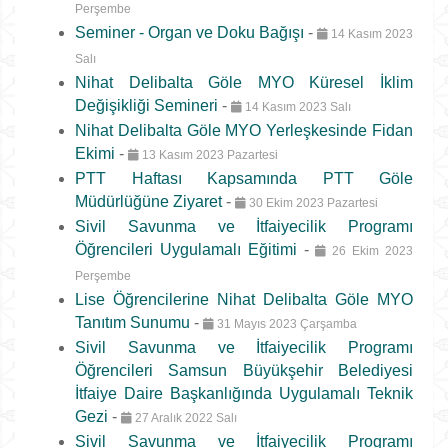
Perşembe
Seminer - Organ ve Doku Bağışı
-
14 Kasım 2023
Salı
Nihat Delibalta Göle MYO Küresel İklim
Değişikliği Semineri
-
14 Kasım 2023 Salı
Nihat Delibalta Göle MYO Yerleşkesinde Fidan
Ekimi
-
13 Kasım 2023 Pazartesi
PTT Haftası Kapsamında PTT Göle
Müdürlüğüne Ziyaret
-
30 Ekim 2023 Pazartesi
Sivil Savunma ve İtfaiyecilik Programı
Öğrencileri Uygulamalı Eğitimi
-
26 Ekim 2023
Perşembe
Lise Öğrencilerine Nihat Delibalta Göle MYO
Tanıtım Sunumu
-
31 Mayıs 2023 Çarşamba
Sivil Savunma ve İtfaiyecilik Programı
Öğrencileri Samsun Büyükşehir Belediyesi
İtfaiye Daire Başkanlığında Uygulamalı Teknik
Gezi
-
27 Aralık 2022 Salı
Sivil Savunma ve İtfaiyecilik Programı