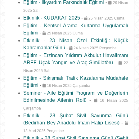
Eğitim - İlkyardım Farkındalık Eğitimi
-
29 Nisan
2025 Salı
Etkinlik - KUDAKAF 2025
-
25 Nisan 2025 Cuma
Eğitim - Kentsel Arama Kurtarma Uygulamalı
Eğitimi
-
25 Nisan 2025 Cuma
Etkinlik - 23 Nisan Özel Etkinliği: Küçük
Kahramanlar Günü
-
24 Nisan 2025 Perşembe
Eğitim - Erzincan Yıldırım Akbulut Havalimanı
ARFF Uçak Yangın ve Araç Simülatörü
-
22
Nisan 2025 Salı
Eğitim - Sıkışmalı Trafik Kazalarına Müdahale
Eğitimi
-
16 Nisan 2025 Çarşamba
Seminer - Aile Eğitimi Programı ve Değerlerin
Edinilmesinde Ailenin Rolü
-
16 Nisan 2025
Çarşamba
Etkinlik - 28 Şubat Sivil Savunma Günü
(Bedirhan Bey Anadolu İmam Hatip Lisesi)
-
13 Mart 2025 Perşembe
Etkinlik - 28 Şubat Sivil Savunma Günü (Şehit