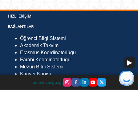
HIZLI ERIŞIM
BAĞLANTILAR
Öğrenci Bilgi Sistemi
Akademik Takvim
Erasmus Koordinatörlüğü
Farabi Koordinatörlüğü
Mezun Bilgi Sistemi
Kariyer Kapısı
İLETIŞIM
Select Language
▼
Fevzi Çakmak Mah. Çevre Yolu Sk. No:29 Göle /
Ardahan 75700
Telefon :
0478 211 7568
Faks :
0478 211 75 52
E-Posta :
gmyo@ardahan.edu.tr