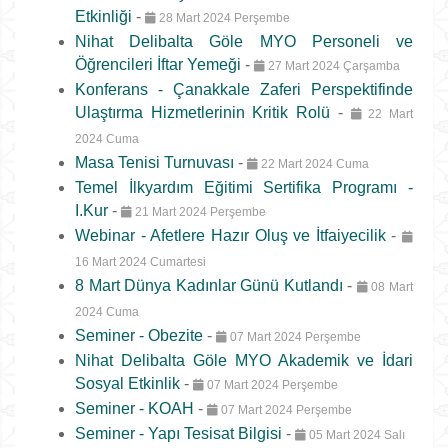
Etkinliği
-
28 Mart 2024 Perşembe
Nihat Delibalta Göle MYO Personeli ve
Öğrencileri İftar Yemeği
-
27 Mart 2024 Çarşamba
Konferans - Çanakkale Zaferi Perspektifinde
Ulaştırma Hizmetlerinin Kritik Rolü
-
22 Mart
2024 Cuma
Masa Tenisi Turnuvası
-
22 Mart 2024 Cuma
Temel İlkyardım Eğitimi Sertifika Programı -
I.Kur
-
21 Mart 2024 Perşembe
Webinar - Afetlere Hazır Oluş ve İtfaiyecilik
-
16 Mart 2024 Cumartesi
8 Mart Dünya Kadınlar Günü Kutlandı
-
08 Mart
2024 Cuma
Seminer - Obezite
-
07 Mart 2024 Perşembe
Nihat Delibalta Göle MYO Akademik ve İdari
Sosyal Etkinlik
-
07 Mart 2024 Perşembe
Seminer - KOAH
-
07 Mart 2024 Perşembe
Seminer - Yapı Tesisat Bilgisi
-
05 Mart 2024 Salı